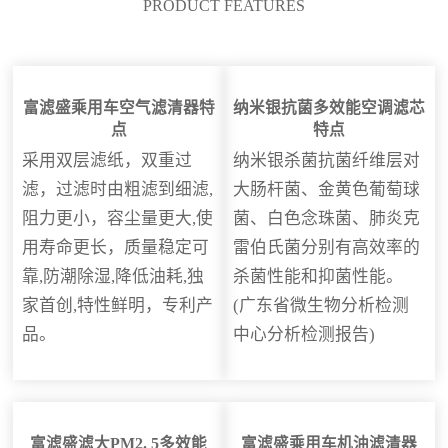
PRODUCT FEATURES
富滤盛乘用车空气滤清器特
纳米银抗菌多效能空调滤芯
点
特点
采用双层滤纸，双重过
纳米银杀菌抗菌纤维层对
滤，过滤时由粗滤到细滤,
大肠杆菌、金黄色葡萄球
阻力更小，容尘量更大,使
菌、白色念珠菌、肺炎克
用寿命更长，质量稳定可
雷伯氏菌分别有高效率的
靠,防潮除湿,降低油耗,独
杀菌性能和抑菌性能。
家首创,特性鲜明，专利产
(广东省微生物分析检测
品。
中心分析检测报告)
富滤盛滤大PM2. 5多效能
富滤盛乘用车机油滤清器