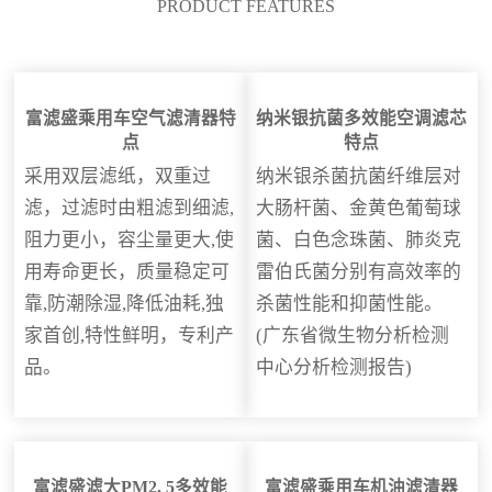
PRODUCT FEATURES
富滤盛乘用车空气滤清器特
纳米银抗菌多效能空调滤芯
点
特点
采用双层滤纸，双重过
纳米银杀菌抗菌纤维层对
滤，过滤时由粗滤到细滤,
大肠杆菌、金黄色葡萄球
阻力更小，容尘量更大,使
菌、白色念珠菌、肺炎克
用寿命更长，质量稳定可
雷伯氏菌分别有高效率的
靠,防潮除湿,降低油耗,独
杀菌性能和抑菌性能。
家首创,特性鲜明，专利产
(广东省微生物分析检测
品。
中心分析检测报告)
富滤盛滤大PM2. 5多效能
富滤盛乘用车机油滤清器