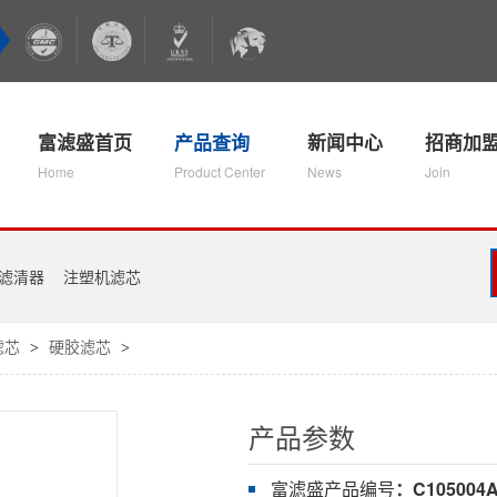
富滤盛首页
产品查询
新闻中心
招商加
Home
Product Center
News
Join
滤清器
注塑机滤芯
滤芯
硬胶滤芯
>
>
产品参数
富滤盛产品编号
：C105004A