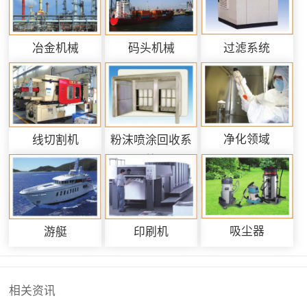
过滤系统
冶金机械
码头机械
净化领域
线切割机
粉沫喷涂回收系
统
吸尘器
游艇
印刷机
相关资讯