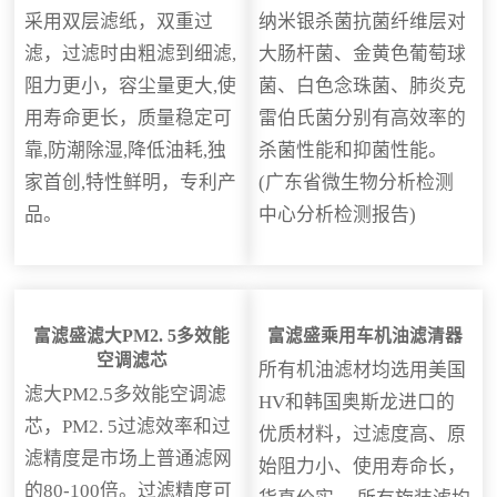
采用双层滤纸，双重过
纳米银杀菌抗菌纤维层对
滤，过滤时由粗滤到细滤,
大肠杆菌、金黄色葡萄球
阻力更小，容尘量更大,使
菌、白色念珠菌、肺炎克
用寿命更长，质量稳定可
雷伯氏菌分别有高效率的
靠,防潮除湿,降低油耗,独
杀菌性能和抑菌性能。
家首创,特性鲜明，专利产
(广东省微生物分析检测
品。
中心分析检测报告)
富滤盛滤大PM2. 5多效能
富滤盛乘用车机油滤清器
空调滤芯
所有机油滤材均选用美国
滤大PM2.5多效能空调滤
HV和韩国奥斯龙进口的
芯，PM2. 5过滤效率和过
优质材料，过滤度高、原
滤精度是市场上普通滤网
始阻力小、使用寿命长，
的80-100倍。过滤精度可