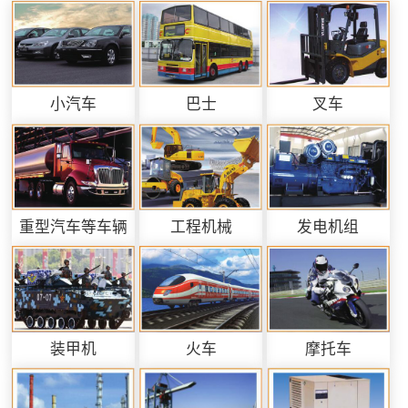
小汽车
巴士
叉车
重型汽车等车辆
工程机械
发电机组
装甲机
火车
摩托车