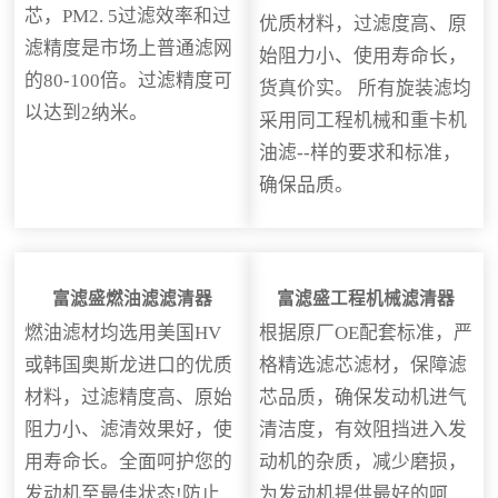
芯，PM2. 5过滤效率和过
优质材料，过滤度高、原
滤精度是市场上普通滤网
始阻力小、使用寿命长，
的80-100倍。过滤精度可
货真价实。 所有旋装滤均
以达到2纳米。
采用同工程机械和重卡机
油滤--样的要求和标准，
确保品质。
富滤盛燃油滤滤清器
富滤盛工程机械滤清器
燃油滤材均选用美国HV
根据原厂OE配套标准，严
或韩国奥斯龙进口的优质
格精选滤芯滤材，保障滤
材料，过滤精度高、原始
芯品质，确保发动机进气
阻力小、滤清效果好，使
清洁度，有效阻挡进入发
用寿命长。全面呵护您的
动机的杂质，减少磨损，
发动机至最佳状态!防止
为发动机提供最好的呵