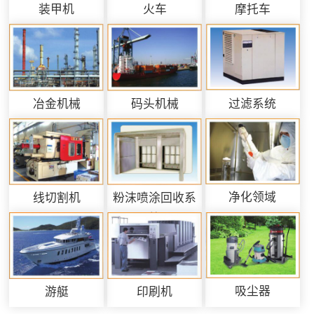
装甲机
火车
摩托车
过滤系统
冶金机械
码头机械
净化领域
线切割机
粉沫喷涂回收系
统
吸尘器
游艇
印刷机