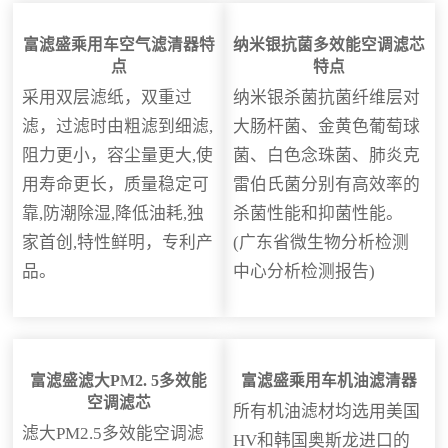
富滤盛乘用车空气滤清器特
纳米银抗菌多效能空调滤芯
点
特点
采用双层滤纸，双重过
纳米银杀菌抗菌纤维层对
滤，过滤时由粗滤到细滤,
大肠杆菌、金黄色葡萄球
阻力更小，容尘量更大,使
菌、白色念珠菌、肺炎克
用寿命更长，质量稳定可
雷伯氏菌分别有高效率的
靠,防潮除湿,降低油耗,独
杀菌性能和抑菌性能。
家首创,特性鲜明，专利产
(广东省微生物分析检测
品。
中心分析检测报告)
富滤盛滤大PM2. 5多效能
富滤盛乘用车机油滤清器
空调滤芯
所有机油滤材均选用美国
滤大PM2.5多效能空调滤
HV和韩国奥斯龙进口的