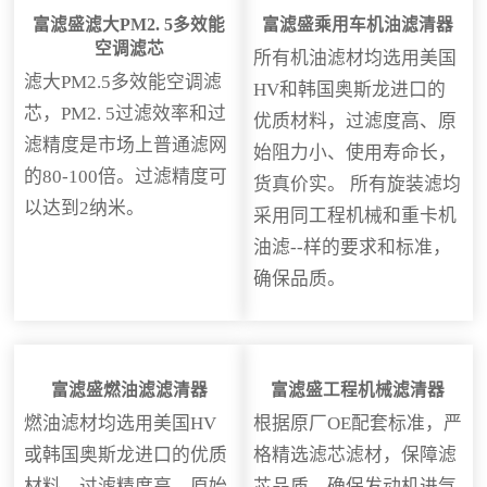
富滤盛滤大PM2. 5多效能
富滤盛乘用车机油滤清器
空调滤芯
所有机油滤材均选用美国
滤大PM2.5多效能空调滤
HV和韩国奥斯龙进口的
芯，PM2. 5过滤效率和过
优质材料，过滤度高、原
滤精度是市场上普通滤网
始阻力小、使用寿命长，
的80-100倍。过滤精度可
货真价实。 所有旋装滤均
以达到2纳米。
采用同工程机械和重卡机
油滤--样的要求和标准，
确保品质。
富滤盛燃油滤滤清器
富滤盛工程机械滤清器
燃油滤材均选用美国HV
根据原厂OE配套标准，严
或韩国奥斯龙进口的优质
格精选滤芯滤材，保障滤
材料，过滤精度高、原始
芯品质，确保发动机进气