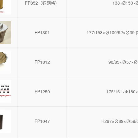
FP852（铜网格）
138×Ø150×
FP1301
177/158×∅100/92×∅39
FP1812
90/85×∅57×∅
FP1250
175/161×Φ180×
FP1047
H297×∅89×∅5