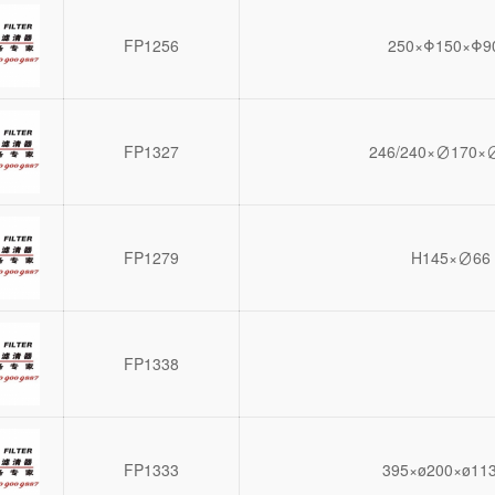
FP1256
250×Φ150×Φ9
FP1327
246/240×∅170
FP1279
H145×∅66
FP1338
FP1333
395×ø200×ø113