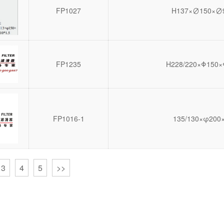
FP1027
H137×∅150×∅9
FP1235
H228/220×Φ150×
FP1016-1
135/130×φ200
3
4
5
>>