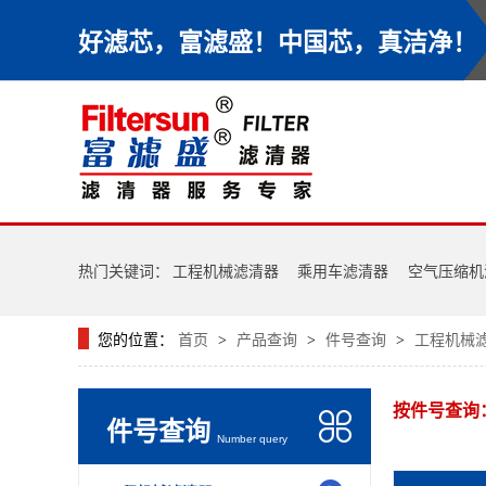
好滤芯，富滤盛！中国芯，真洁净！
热门关键词：
工程机械滤清器
乘用车滤清器
空气压缩机
您的位置：
首页
产品查询
件号查询
工程机械
>
>
>
按件号查询
件号查询
Number query