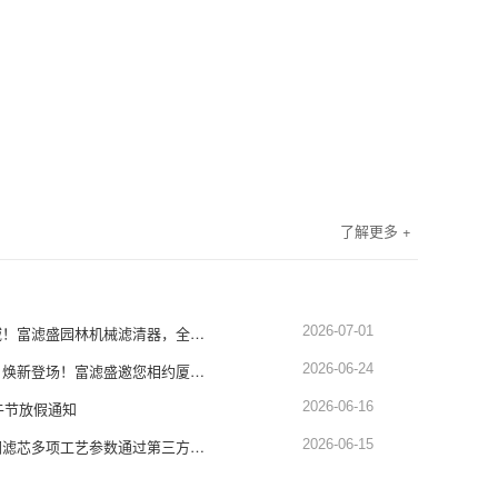
了解更多 +
深耕园林设备滤清领域！富滤盛园林机械滤清器，全品类适配，品质硬核靠谱
2026-07-01
展会预告｜蓄势赴厦，焕新登场！富滤盛邀您相约厦门工程机械展1451-1452展位
2026-06-24
午节放假通知
2026-06-16
权威认证！富滤盛空调滤芯多项工艺参数通过第三方严苛检测，品质再获硬核背书
2026-06-15