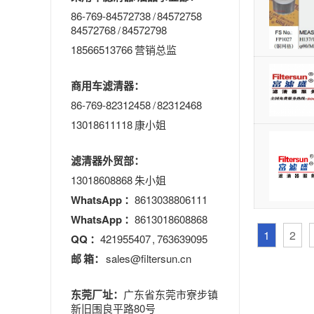
86-769-84572738 / 84572758
84572768 / 84572798
18566513766 营销总监
商用车滤清器：
86-769-82312458 / 82312468
13018611118 康小姐
滤清器外贸部：
13018608868 朱小姐
WhatsApp ：
8613038806111
WhatsApp ：
8613018608868
1
2
QQ ：
421955407 , 763639095
邮 箱：
sales@filtersun.cn
东莞厂址：
广东省东莞市寮步镇
新旧围良平路80号