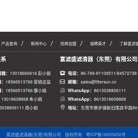
产品查询
新闻中心
招商加盟
诚聘英才
了解富滤
联系
富滤盛滤清器（东莞）有限公司
清器：
13018660616 彭小姐
电话：
86-769-81109511/84572738
器：
18566513766 营销总监
邮箱：
sales@filtersun.cn
器：
18566513766 康小姐
WhatsApp：
8613038806111
：
13018608868 朱小姐
WhatsApp：
8613018608868
3038806111 周小姐
地址：
东莞市寮步镇新旧围良平路80
富滤盛滤清器(东莞)有限公司
版权所有
粤ICP备16020652号