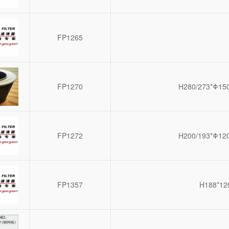
FP1265
FP1270
H280/273*Φ15
FP1272
H200/193*Φ12
FP1357
H188*12