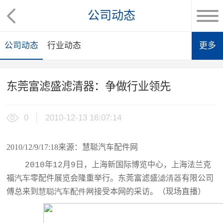
公司动态
公司动态
行业动态
更多
东莞富滤盛滤清器：争做行业领先
0
2010-12-13 16:07:14
2010/12/9
/17:18
来源：慧聪汽车配件网
年
月
日
，上海新国际博览中心，上海法兰克
2010
12
9
福
汽车
零配件展览会隆重举行。东莞富滤盛
滤清器
有限公司
傅总来到
慧聪汽车配件网
接受本网的采访。（现场直播）