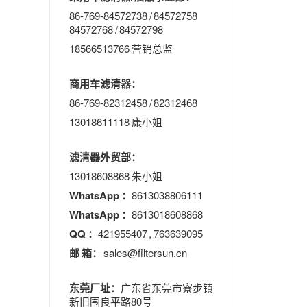
86-769-84572738 / 84572758
84572768 / 84572798
18566513766 营销总监
商用车滤清器：
86-769-82312458 / 82312468
13018611118 康小姐
滤清器外贸部：
13018608868 朱小姐
WhatsApp ：
8613038806111
WhatsApp ：
8613018608868
QQ ：
421955407 , 763639095
邮 箱：
sales@filtersun.cn
东莞厂址：
广东省东莞市寮步镇
新旧围良平路80号