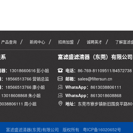
产品查询
新闻中心
招商加盟
诚聘英才
了解富滤
联系
富滤盛滤清器（东莞）有限公司
清器：
13018660616 彭小姐
电话：
86-769-81109511/84572738
器：
18566513766 营销总监
邮箱：
sales@filtersun.cn
器：
18566513766 康小姐
WhatsApp：
8613038806111
：
13018608868 朱小姐
WhatsApp：
8613018608868
3038806111 周小姐
地址：
东莞市寮步镇新旧围良平路80
富滤盛滤清器(东莞)有限公司
版权所有
粤ICP备16020652号