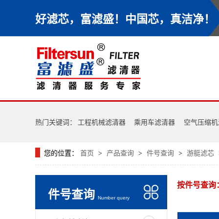
好滤芯，富滤盛！中国芯，真洁净！
热门关键词：
工程机械滤清器
乘用车滤清器
空气压缩机
您的位置：
首页
产品查询
件号查询
游艇滤芯
>
>
>
按件号查询
件号查询
Number query