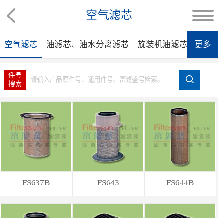
空气滤芯
空气滤芯
油滤芯、油水分离滤芯
旋装机油滤芯
更多
旋装
件号
搜索
FS637B
FS643
FS644B