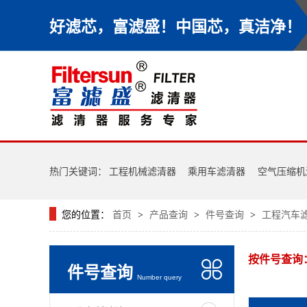
好滤芯，富滤盛！中国芯，真洁净！
热门关键词：
工程机械滤清器
乘用车滤清器
空气压缩机
您的位置：
首页
产品查询
件号查询
工程汽车
>
>
>
按件号查询
件号查询
Number query