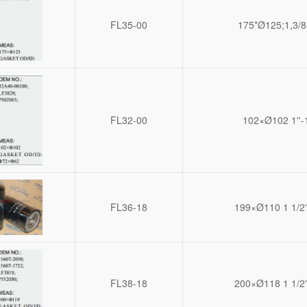
FL35-00
175*Ø125;1,3/8
FL32-00
102×Ø102 1''-
FL36-18
199×Ø110 1 1/2'
FL38-18
200×Ø118 1 1/2'