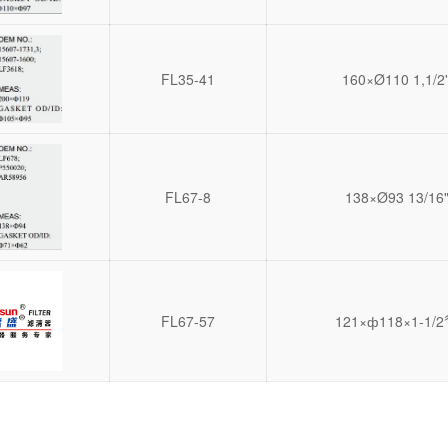
FL35-41
160×Ø110 1,1/2'
FL67-8
138×Ø93 13/16"
FL67-57
121×ф118×1-1/2