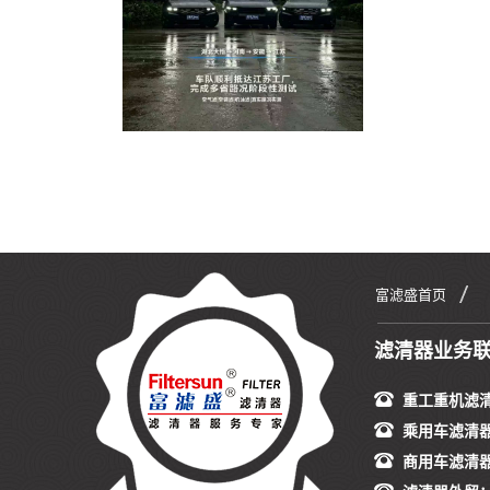
富滤盛首页
滤清器业务
重工重机滤
乘用车滤清
商用车滤清