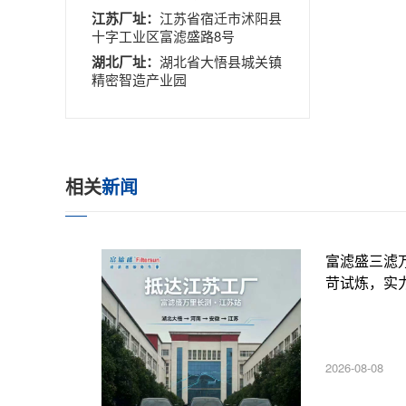
江苏厂址：
江苏省宿迁市沭阳县
十字工业区富滤盛路8号
湖北厂址：
湖北省大悟县城关镇
精密智造产业园
相关
新闻
富滤盛三滤
苛试炼，实
2026-08-08