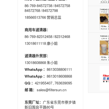
86-769-84572738 / 84572758
84572768 / 84572798
18566513766 营销总监
商用车滤清器：
86-769-82312458 / 82312468
13018611118 康小姐
滤清器外贸部：
13018608868 朱小姐
WhatsApp ：
8613038806111
WhatsApp ：
8613018608868
QQ ：
421955407 , 763639095
邮 箱：
sales@filtersun.cn
东莞厂址：
广东省东莞市寮步镇
新旧围良平路80号