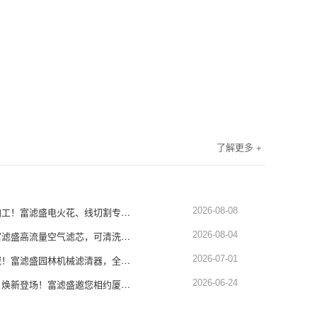
了解更多 +
精工过滤，赋能精密加工！富滤盛电火花、线切割专用滤芯重磅推荐
2026-08-08
动力升级不损引擎！富滤盛高流量空气滤芯，可清洗重复使用，适配全场景设备
2026-08-04
深耕园林设备滤清领域！富滤盛园林机械滤清器，全品类适配，品质硬核靠谱
2026-07-01
展会预告｜蓄势赴厦，焕新登场！富滤盛邀您相约厦门工程机械展1451-1452展位
2026-06-24