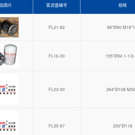
品图片
富滤盛编号
规格
FL21-82
98*Ø90 M18*1
FL16-30
155*Ø94 1-1/2
FL23-00
264*Ø108 M30
FL35-87
250*Ø118