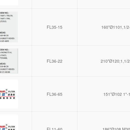
FL35-15
160*Ø1101,1/2
FL36-22
210*Ø120;1,1/2
FL36-65
151*Ø102 1"-
FL11-60
186*Ø108 M30