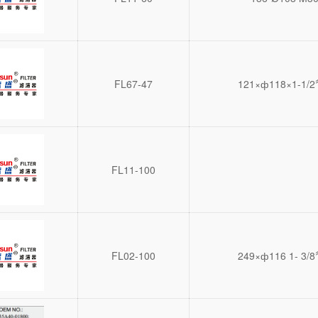
FL67-47
121×ф118×1-1/2
FL11-100
FL02-100
249×ф116 1- 3/