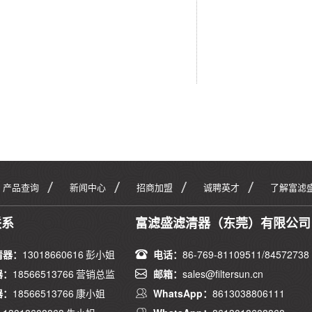
产品查询
新闻中心
招商加盟
诚聘英才
了解富滤
联系
富滤盛滤清器（东莞）有限公司
清器：
13018660616 彭小姐
电话：
86-769-81109511/84572738
器：
18566513766 营销总监
邮箱：
sales@filtersun.cn
器：
18566513766 康小姐
WhatsApp：
8613038806111