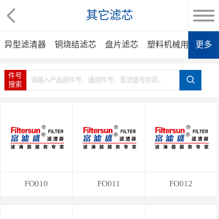
其它滤芯
异型滤清器
铜烧结滤芯
盘片滤芯
塑料机械用滤芯
更多
件号
搜索
FO010
FO011
FO012