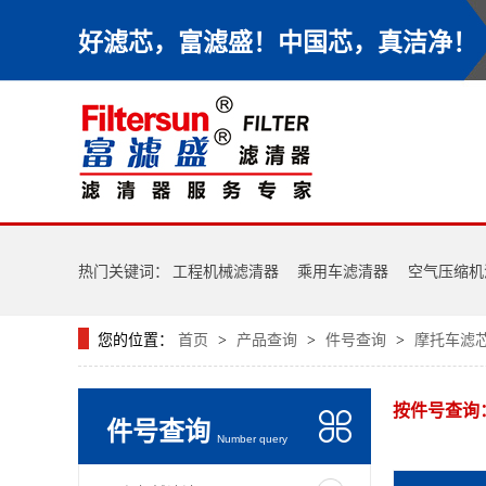
好滤芯，富滤盛！中国芯，真洁净！
热门关键词：
工程机械滤清器
乘用车滤清器
空气压缩机
您的位置：
首页
产品查询
件号查询
摩托车滤
>
>
>
按件号查询
件号查询
Number query