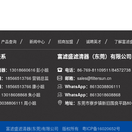
产品查询
新闻中心
招商加盟
诚聘英才
了解富滤
联系
富滤盛滤清器（东莞）有限公司
清器：
13018660616 彭小姐
电话：
86-769-81109511/84572738
器：
18566513766 营销总监
邮箱：
sales@filtersun.cn
器：
18566513766 康小姐
WhatsApp：
8613038806111
：
13018608868 朱小姐
WhatsApp：
8613018608868
3038806111 周小姐
地址：
东莞市寮步镇新旧围良平路80
富滤盛滤清器(东莞)有限公司
版权所有
粤ICP备16020652号