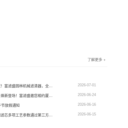
了解更多 +
深耕园林设备滤清领域！富滤盛园林机械滤清器，全品类适配，品质硬核靠谱
2026-07-01
展会预告｜蓄势赴厦，焕新登场！富滤盛邀您相约厦门工程机械展1451-1452展位
2026-06-24
午节放假通知
2026-06-16
权威认证！富滤盛空调滤芯多项工艺参数通过第三方严苛检测，品质再获硬核背书
2026-06-15