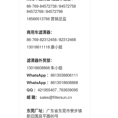
86-769-84572738 / 84572758
84572768 / 84572798
18566513766 营销总监
商用车滤清器：
86-769-82312458 / 82312468
13018611118 康小姐
滤清器外贸部：
13018608868 朱小姐
WhatsApp ：
8613038806111
WhatsApp ：
8613018608868
QQ ：
421955407 , 763639095
邮 箱：
sales@filtersun.cn
东莞厂址：
广东省东莞市寮步镇
新旧围良平路80号