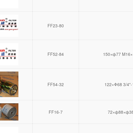
FF23-80
FF52-84
150×ф77 M16×
FF54-32
122×Φ68 3/4"-
FF16-7
72×ф88×ф3