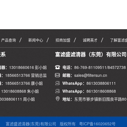
产品查询
新闻中心
招商加盟
诚聘英才
了解富滤
联系
富滤盛滤清器（东莞）有限公司
清器：
13018660616 彭小姐
电话：
86-769-81109511/84572738
器：
18566513766 营销总监
邮箱：
sales@filtersun.cn
器：
18566513766 康小姐
WhatsApp：
8613038806111
：
13018608868 朱小姐
WhatsApp：
8613018608868
3038806111 周小姐
地址：
东莞市寮步镇新旧围良平路80
富滤盛滤清器(东莞)有限公司
版权所有
粤ICP备16020652号