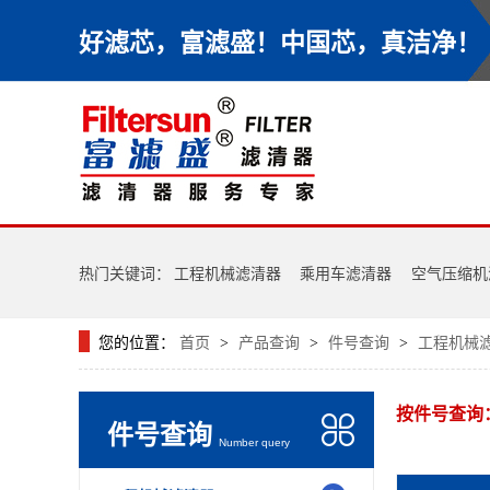
好滤芯，富滤盛！中国芯，真洁净！
热门关键词：
工程机械滤清器
乘用车滤清器
空气压缩机
您的位置：
首页
产品查询
件号查询
工程机械
>
>
>
按件号查询
件号查询
Number query