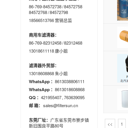
86-769-84572738 / 84572758
84572768 / 84572798
18566513766 营销总监
商用车滤清器：
86-769-82312458 / 82312468
13018611118 康小姐
滤清器外贸部：
13018608868 朱小姐
WhatsApp ：
8613038806111
WhatsApp ：
8613018608868
QQ ：
421955407 , 763639095
邮 箱：
sales@filtersun.cn
东莞厂址：
广东省东莞市寮步镇
<<
1
新旧围良平路80号