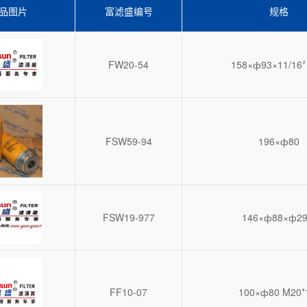
品图片
富滤盛编号
规格
FW20-54
158×ф93×11/16
FSW59-94
196×ф80
FSW19-977
146×ф88×ф29
FF10-07
100×ф80 M20*