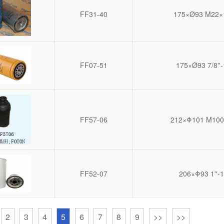
FF31-40
175×Ø93 M22×
FF07-51
175×Ø93 7/8''-
FF57-06
212×Φ101 M100
FF52-07
206×Φ93 1''-
2
3
4
5
6
7
8
9
>>
>>