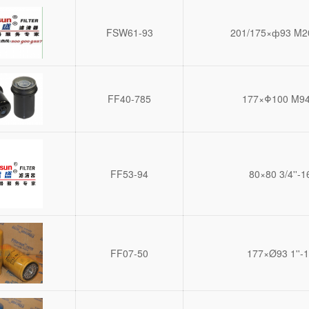
FSW61-93
201/175×ф93 M2
FF40-785
177×Φ100 M94
FF53-94
80×80 3/4''-1
FF07-50
177×Ø93 1''-