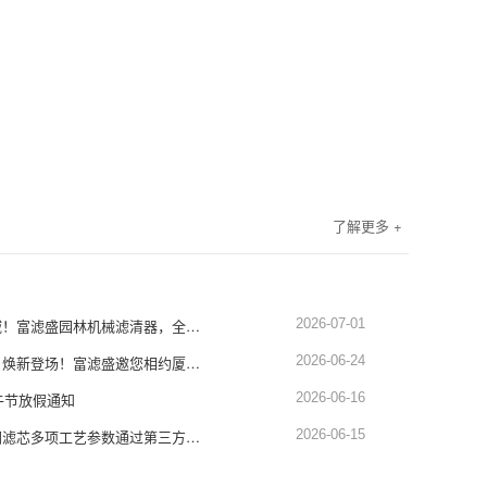
了解更多 +
深耕园林设备滤清领域！富滤盛园林机械滤清器，全品类适配，品质硬核靠谱
2026-07-01
展会预告｜蓄势赴厦，焕新登场！富滤盛邀您相约厦门工程机械展1451-1452展位
2026-06-24
午节放假通知
2026-06-16
权威认证！富滤盛空调滤芯多项工艺参数通过第三方严苛检测，品质再获硬核背书
2026-06-15