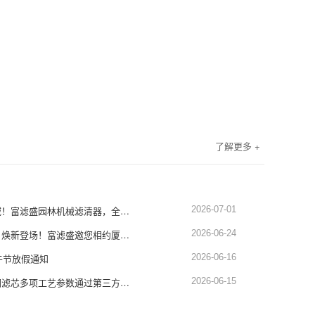
了解更多 +
深耕园林设备滤清领域！富滤盛园林机械滤清器，全品类适配，品质硬核靠谱
2026-07-01
展会预告｜蓄势赴厦，焕新登场！富滤盛邀您相约厦门工程机械展1451-1452展位
2026-06-24
午节放假通知
2026-06-16
权威认证！富滤盛空调滤芯多项工艺参数通过第三方严苛检测，品质再获硬核背书
2026-06-15