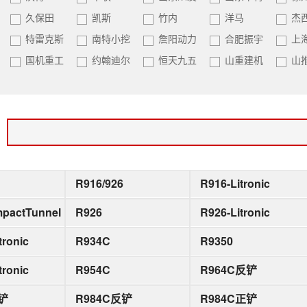
久保田
凯斯
竹内
洋马
杰
特雷克斯
南特小挖
詹阳动力
合肥振宇
上
国机重工
约翰迪尔
恒天九五
山重建机
山
：
R916/926
R916-Litronic
pactTunnel
R926
R926-Litronic
tronic
R934C
R9350
tronic
R954C
R964C反铲
正铲
R984C反铲
R984C正铲