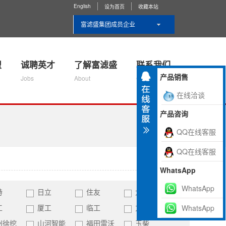
English
设为首页
收藏本站
富滤盛集团成员企业
盟
诚聘英才
了解富滤盛
联系我们
产品销售
Jobs
About
Contact Us
在线洽谈
产品咨询
QQ在线客服
QQ在线客服
WhatsApp
WhatsApp
特
日立
住友
大宇
工
厦工
临工
力士德
WhatsApp
州徐挖
山河智能
福田雷沃
玉柴