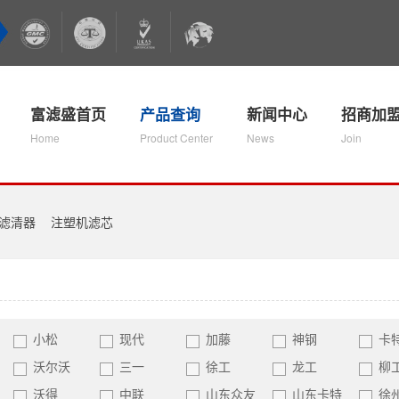
富滤盛首页
产品查询
新闻中心
招商加
Home
Product Center
News
Join
滤清器
注塑机滤芯
小松
现代
加藤
神钢
卡
沃尔沃
三一
徐工
龙工
柳
沃得
中联
山东众友
山东卡特
徐