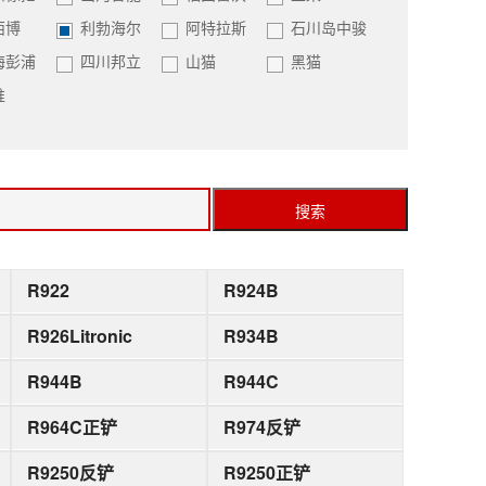
西博
利勃海尔
阿特拉斯
石川岛中骏
海彭浦
四川邦立
山猫
黑猫
推
搜索
R922
R924B
R926Litronic
R934B
R944B
R944C
R964C正铲
R974反铲
R9250反铲
R9250正铲