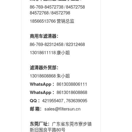
86-769-84572738 / 84572758
84572768 / 84572798
18566513766 营销总监
商用车滤清器：
86-769-82312458 / 82312468
13018611118 康小姐
滤清器外贸部：
13018608868 朱小姐
WhatsApp ：
8613038806111
WhatsApp ：
8613018608868
QQ ：
421955407 , 763639095
邮 箱：
sales@filtersun.cn
东莞厂址：
广东省东莞市寮步镇
新旧围良平路80号