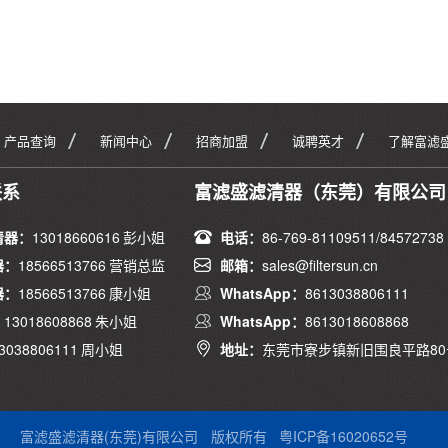
产品查询
新闻中心
招商加盟
诚聘英才
了解富滤
联系
富滤盛滤清器（东莞）有限公司
清器：
13018660616 彭小姐
电话：
86-769-81109511/84572738
器：
18566513766 营销总监
邮箱：
sales@filtersun.cn
器：
18566513766 康小姐
WhatsApp：
8613038806111
：
13018608868 朱小姐
WhatsApp：
8613018608868
3038806111 周小姐
地址：
东莞市寮步镇新旧围良平路80
富滤盛滤清器(东莞)有限公司
版权所有
粤ICP备16020652号