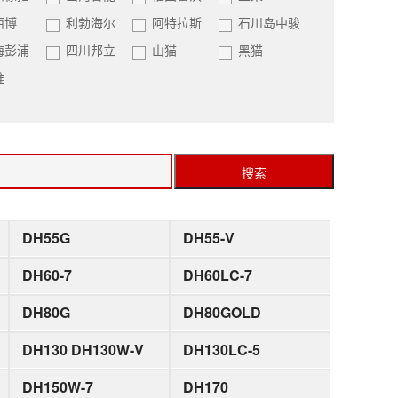
西博
利勃海尔
阿特拉斯
石川岛中骏
海彭浦
四川邦立
山猫
黑猫
推
搜索
DH55G
DH55-V
DH60-7
DH60LC-7
DH80G
DH80GOLD
DH130 DH130W-V
DH130LC-5
DH150W-7
DH170