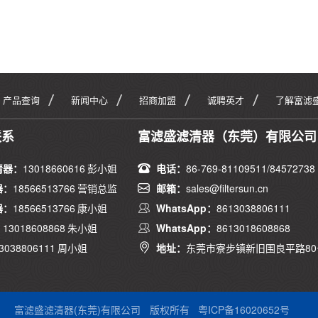
产品查询
新闻中心
招商加盟
诚聘英才
了解富滤
联系
富滤盛滤清器（东莞）有限公司
清器：
13018660616 彭小姐
电话：
86-769-81109511/84572738
器：
18566513766 营销总监
邮箱：
sales@filtersun.cn
器：
18566513766 康小姐
WhatsApp：
8613038806111
：
13018608868 朱小姐
WhatsApp：
8613018608868
3038806111 周小姐
地址：
东莞市寮步镇新旧围良平路80
富滤盛滤清器(东莞)有限公司
版权所有
粤ICP备16020652号