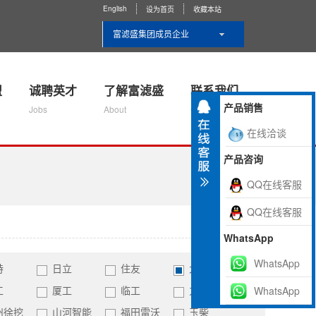
English
设为首页
收藏本站
富滤盛集团成员企业
盟
诚聘英才
了解富滤盛
联系我们
产品销售
Jobs
About
Contact Us
在线洽谈
产品咨询
QQ在线客服
QQ在线客服
WhatsApp
WhatsApp
特
日立
住友
大宇
工
厦工
临工
力士德
WhatsApp
州徐挖
山河智能
福田雷沃
玉柴