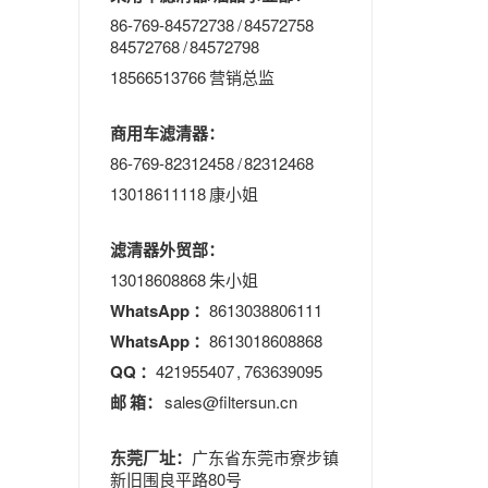
86-769-84572738 / 84572758
84572768 / 84572798
18566513766 营销总监
商用车滤清器：
86-769-82312458 / 82312468
13018611118 康小姐
滤清器外贸部：
13018608868 朱小姐
WhatsApp ：
8613038806111
WhatsApp ：
8613018608868
QQ ：
421955407 , 763639095
邮 箱：
sales@filtersun.cn
东莞厂址：
广东省东莞市寮步镇
新旧围良平路80号