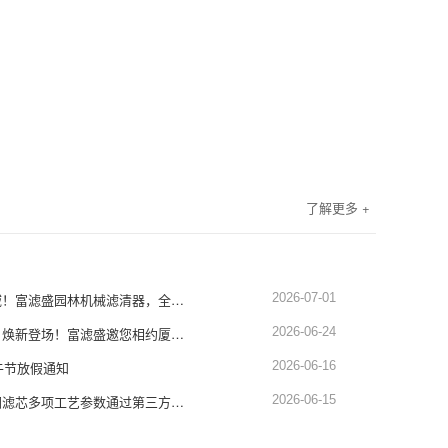
了解更多 +
深耕园林设备滤清领域！富滤盛园林机械滤清器，全品类适配，品质硬核靠谱
2026-07-01
展会预告｜蓄势赴厦，焕新登场！富滤盛邀您相约厦门工程机械展1451-1452展位
2026-06-24
午节放假通知
2026-06-16
权威认证！富滤盛空调滤芯多项工艺参数通过第三方严苛检测，品质再获硬核背书
2026-06-15