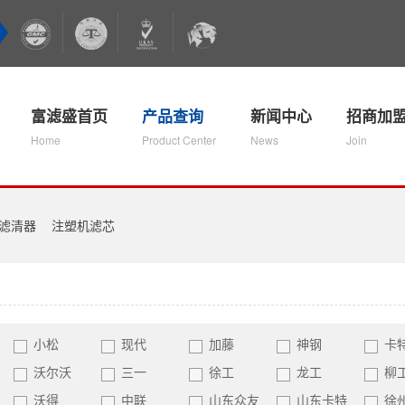
富滤盛首页
产品查询
新闻中心
招商加
Home
Product Center
News
Join
滤清器
注塑机滤芯
小松
现代
加藤
神钢
卡
沃尔沃
三一
徐工
龙工
柳
沃得
中联
山东众友
山东卡特
徐