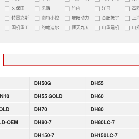
久保田
凯斯
竹内
洋马
杰
特雷克斯
南特小挖
詹阳动力
合肥振宇
上
国机重工
约翰迪尔
恒天九五
山重建机
山
：
DH50G
DH55
N10
DH55 GOLD
DH60
GOLD
DH70
DH80
LD-OEM
DH80-7
DH80LC-7
DH150-7
DH150LC-7