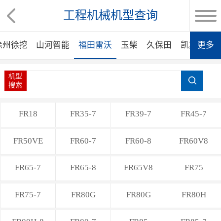
工程机械机型查询
徐州徐挖
山河智能
福田雷沃
玉柴
久保田
凯斯
更多
竹
机型
搜索
FR18
FR35-7
FR39-7
FR45-7
FR50VE
FR60-7
FR60-8
FR60V8
FR65-7
FR65-8
FR65V8
FR75
FR75-7
FR80G
FR80G
FR80H