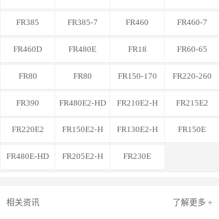
FR385
FR385-7
FR460
FR460-7
FR460D
FR480E
FR18
FR60-65
FR80
FR80
FR150-170
FR220-260
FR390
FR480E2-HD
FR210E2-H
FR215E2
FR220E2
FR150E2-H
FR130E2-H
FR150E
FR480E-HD
FR205E2-H
FR230E
相关资讯
了解更多 +