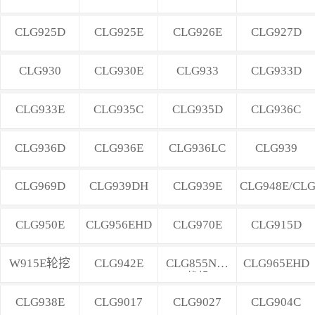
CLG925D
CLG925E
CLG926E
CLG927D
CLG930
CLG930E
CLG933
CLG933D
CLG933E
CLG935C
CLG935D
CLG936C
CLG936D
CLG936E
CLG936LC
CLG939
CLG969D
CLG939DH
CLG939E
CLG948E/CLG
CLG950E
CLG956EHD
CLG970E
CLG915D
W915E轮挖
CLG942E
CLG855N装
CLG965EHD
载机
CLG938E
CLG9017
CLG9027
CLG904C