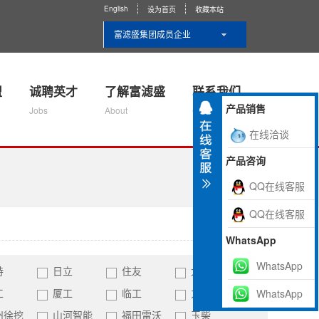
English
设为首页
收藏本站
富滤盛集团成员企业
盟
诚聘英才
了解富滤盛
联系我们
产品销售
Jobs
About
Contact Us
在线洽谈
产品咨询
QQ在线客服
QQ在线客服
WhatsApp
WhatsApp
特
日立
住友
大宇
工
厦工
临工
力士德
WhatsApp
州徐挖
山河智能
福田雷沃
玉柴