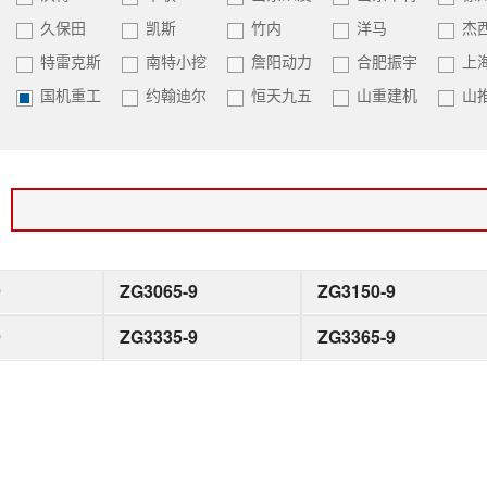
久保田
凯斯
竹内
洋马
杰
特雷克斯
南特小挖
詹阳动力
合肥振宇
上
国机重工
约翰迪尔
恒天九五
山重建机
山
：
9
ZG3065-9
ZG3150-9
9
ZG3335-9
ZG3365-9