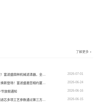
了解更多 +
深耕园林设备滤清领域！富滤盛园林机械滤清器，全品类适配，品质硬核靠谱
2026-07-01
展会预告｜蓄势赴厦，焕新登场！富滤盛邀您相约厦门工程机械展1451-1452展位
2026-06-24
午节放假通知
2026-06-16
权威认证！富滤盛空调滤芯多项工艺参数通过第三方严苛检测，品质再获硬核背书
2026-06-15