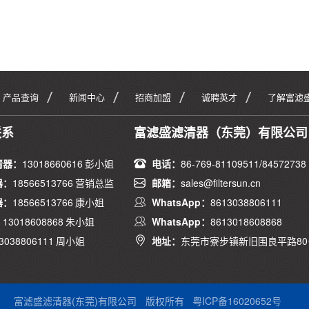
产品查询
新闻中心
招商加盟
诚聘英才
了解富滤
联系
富滤盛滤清器（东莞）有限公司
清器：
13018660616 彭小姐
电话：
86-769-81109511/84572738
器：
18566513766 营销总监
邮箱：
sales@filtersun.cn
器：
18566513766 康小姐
WhatsApp：
8613038806111
：
13018608868 朱小姐
WhatsApp：
8613018608868
3038806111 周小姐
地址：
东莞市寮步镇新旧围良平路80
富滤盛滤清器(东莞)有限公司
版权所有
粤ICP备16020652号