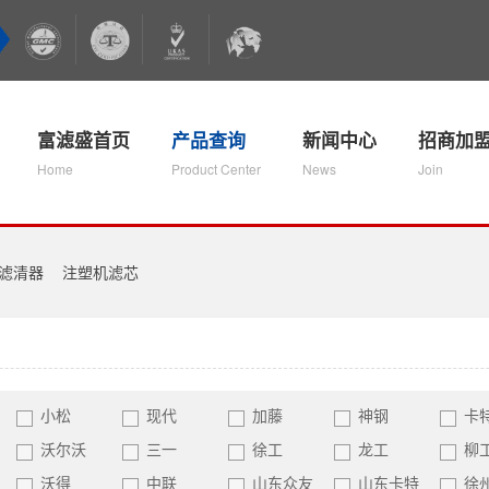
富滤盛首页
产品查询
新闻中心
招商加
Home
Product Center
News
Join
滤清器
注塑机滤芯
小松
现代
加藤
神钢
卡
沃尔沃
三一
徐工
龙工
柳
沃得
中联
山东众友
山东卡特
徐