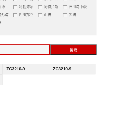
西博
利勃海尔
阿特拉斯
石川岛中骏
海彭浦
四川邦立
山猫
黑猫
推
搜索
ZG3210-9
ZG3210-9