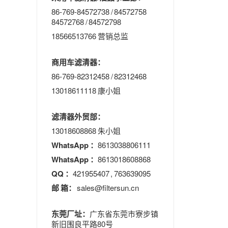
86-769-84572738 / 84572758
84572768 / 84572798
18566513766 营销总监
商用车滤清器：
86-769-82312458 / 82312468
13018611118 康小姐
滤清器外贸部：
13018608868 朱小姐
WhatsApp ：
8613038806111
WhatsApp ：
8613018608868
QQ ：
421955407 , 763639095
邮 箱：
sales@filtersun.cn
东莞厂址：
广东省东莞市寮步镇
新旧围良平路80号