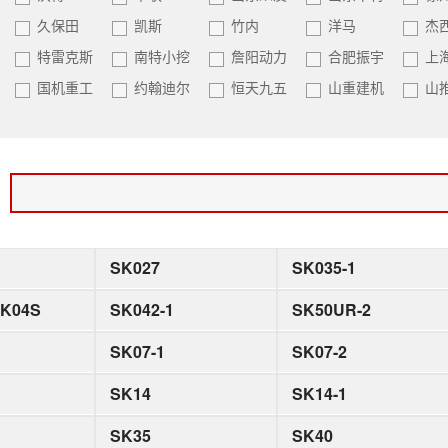
久保田
凯斯
竹内
洋马
杰
特雷克斯
南特小挖
詹阳动力
合肥振宇
上
国机重工
约翰迪尔
恒天九五
山重建机
山
：
SK027
SK035-1
SK04S
SK042-1
SK50UR-2
SK07-1
SK07-2
SK14
SK14-1
SK35
SK40