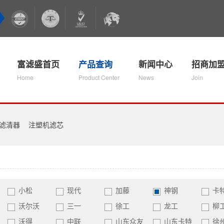
富滤盛首页
产品查询
新闻中心
招商加
Home
Product Center
News
Join
滤清器
注塑机滤芯
小松
现代
加藤
神钢
卡
沃尔沃
三一
徐工
龙工
柳
沃得
中联
山东众友
山东卡特
徐