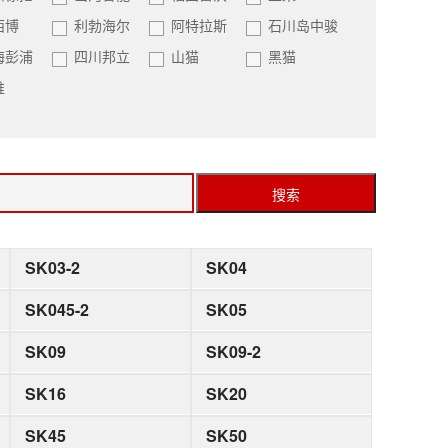
西博
利勃海尔
阿特拉斯
石川岛中骏
海彭浦
四川邦立
山猫
黑猫
推
搜索
SK03-2
SK04
SK045-2
SK05
SK09
SK09-2
SK16
SK20
SK45
SK50