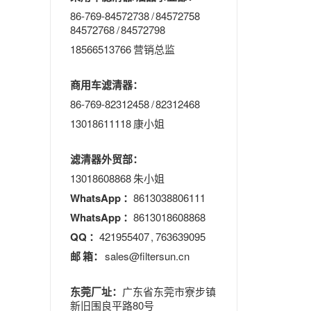
86-769-84572738 / 84572758
84572768 / 84572798
18566513766 营销总监
商用车滤清器：
86-769-82312458 / 82312468
13018611118 康小姐
滤清器外贸部：
13018608868 朱小姐
WhatsApp ：
8613038806111
WhatsApp ：
8613018608868
QQ ：
421955407 , 763639095
邮 箱：
sales@filtersun.cn
东莞厂址：
广东省东莞市寮步镇
新旧围良平路80号