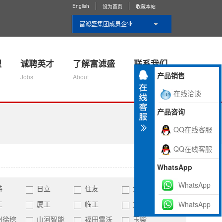
English
设为首页
收藏本站
富滤盛集团成员企业
盟
诚聘英才
了解富滤盛
联系我们
产品销售
Jobs
About
Contact Us
在线洽谈
产品咨询
QQ在线客服
QQ在线客服
WhatsApp
WhatsApp
特
日立
住友
大宇
工
厦工
临工
力士德
WhatsApp
州徐挖
山河智能
福田雷沃
玉柴