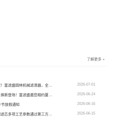
了解更多 +
深耕园林设备滤清领域！富滤盛园林机械滤清器，全品类适配，品质硬核靠谱
2026-07-01
展会预告｜蓄势赴厦，焕新登场！富滤盛邀您相约厦门工程机械展1451-1452展位
2026-06-24
午节放假通知
2026-06-16
权威认证！富滤盛空调滤芯多项工艺参数通过第三方严苛检测，品质再获硬核背书
2026-06-15