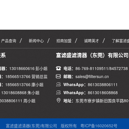
产品查询
新闻中心
招商加盟
诚聘英才
了解富滤
联系
富滤盛滤清器（东莞）有限公司
清器：
13018660616 彭小姐
电话：
86-769-81109511/84572738
器：
18566513766 营销总监
邮箱：
sales@filtersun.cn
器：
18566513766 康小姐
WhatsApp：
8613038806111
：
13018608868 朱小姐
WhatsApp：
8613018608868
3038806111 周小姐
地址：
东莞市寮步镇新旧围良平路80
富滤盛滤清器(东莞)有限公司
版权所有
粤ICP备16020652号